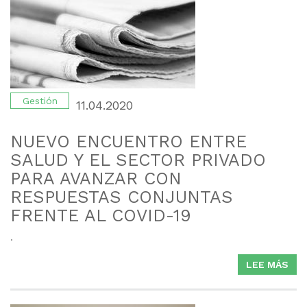
Y
PRO
DE
BU
AIR
PAR
EQU
Gestión
11.04.2020
CLÍ
PRI
NUEVO ENCUENTRO ENTRE
Y
SALUD Y EL SECTOR PRIVADO
FIN
PARA AVANZAR CON
INT
DE
RESPUESTAS CONJUNTAS
PAC
FRENTE AL COVID-19
COV
19
.
LEE MÁS
SO
NU
EN