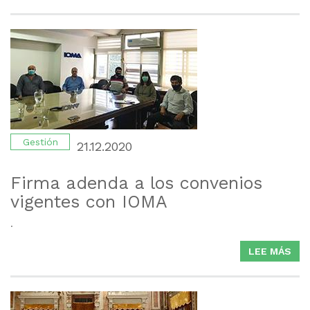
AC
CO
IOM
Gestión
21.12.2020
Firma adenda a los convenios
vigentes con IOMA
.
LEE MÁS
SO
FIR
AD
A