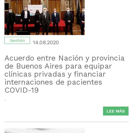
LO
CO
VIG
CO
IOM
Gestión
14.08.2020
Acuerdo entre Nación y provincia
de Buenos Aires para equipar
clínicas privadas y financiar
internaciones de pacientes
COVID-19
.
LEE MÁS
SO
AC
EN
NAC