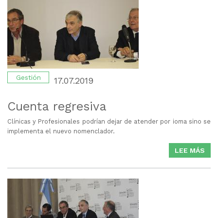
EN
SA
Y
EL
SE
PRI
PAR
AVA
Gestión
17.07.2019
CO
RE
Cuenta regresiva
CO
FR
Clínicas y Profesionales podrían dejar de atender por ioma sino se
AL
implementa el nuevo nomenclador.
COV
LEE MÁS
SO
19
CU
REG