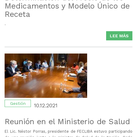
Medicamentos y Modelo Único de
Receta
.
LEE MÁS
SO
DET
DE
PRE
DE
LO
ME
Y
MO
ÚNI
DE
Gestión
10.12.2021
RE
Reunión en el Ministerio de Salud
El Lic. Néstor Porras, presidente de FECLIBA estuvo participando