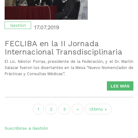
Gestión
17.07.2019
FECLIBA en la II Jornada
Internacional Transdisciplinaria
El Lic. Néstor Porras, presidente de la Federación, y el Dr. Martín
Salazar fueron los disertantes en la Mesa “Nuevo Nomenclador de
Prácticas y Consultas Médicas”.
LEE MÁS
SO
FEC
EN
LA
Paginación
Página
1
Página
2
Página
3
Siguiente
››
Última
Último »
II
actual
página
página
JO
INT
Suscribirse a Gestión
TRA