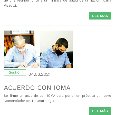
de una reunión junto a la ministra de Salud de la Nación, Carla
Vizzotti.
LEE MÁS
SO
REU
EN
EL
MIN
DE
SA
Gestión
04.03.2021
ACUERDO CON IOMA
Se firmó un acuerdo con IOMA para poner en práctica el nuevo
Nomenclador de Traumatología
LEE MÁS
SO