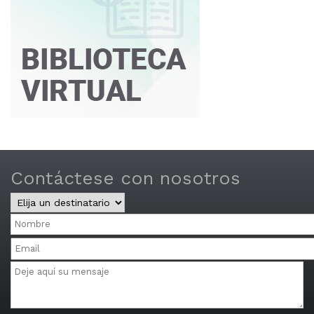
Contáctese con nosotros
Central
y
Nombre
Distritos
Email
Mensaje
Multiple
email
addresses