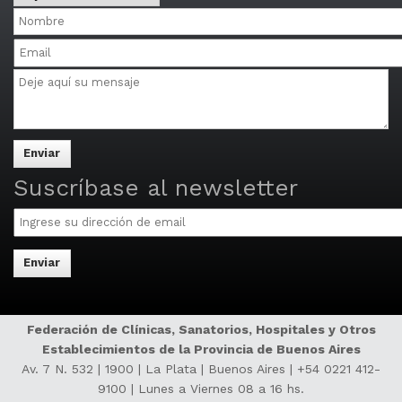
y
Nombre
Distritos
Email
Mensaje
Multiple
email
addresses
may
be
separated
Suscríbase al newsletter
by
Email
commas.
Federación de Clínicas, Sanatorios, Hospitales y Otros
Establecimientos de la Provincia de Buenos Aires
Av. 7 N. 532 | 1900 | La Plata | Buenos Aires |
+54 0221 412-
9100
| Lunes a Viernes 08 a 16 hs.