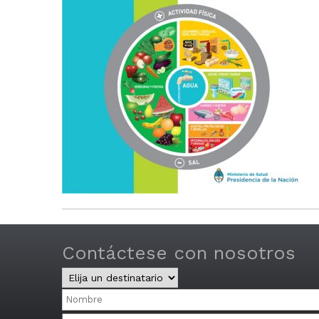
Contáctese con nosotros
Central
y
Nombre
Distritos
Email