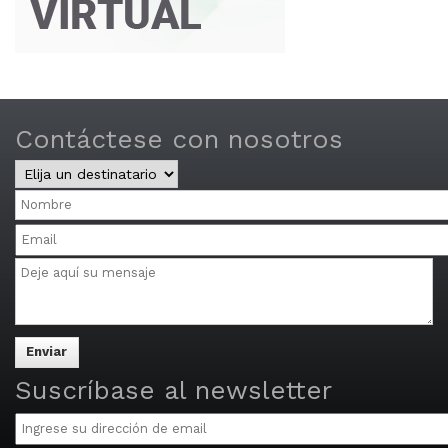
Contáctese con nosotros
Central
y
Nombre
Distritos
Email
Mensaje
Multiple
email
addresses
may
be
separated
Suscríbase al newsletter
by
Email
commas.