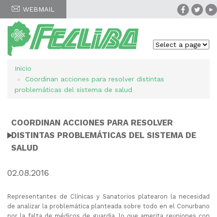
WEBMAIL
Inicio
Sobrescribir
Coordinan acciones para resolver distintas
enlaces
problemáticas del sistema de salud
de
COORDINAN ACCIONES PARA RESOLVER
ayuda
DISTINTAS PROBLEMÁTICAS DEL SISTEMA DE
SALUD
a
la
02.08.2016
navegación
Representantes de Clínicas y Sanatorios platearon la necesidad
de analizar la problemática planteada sobre todo en el Conurbano
por la falta de médicos de guardia, lo que amerita reuniones con