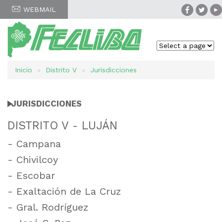
WEBMAIL
Inicio
Distrito V
Jurisdicciones
Sobrescribir
enlaces
JURISDICCIONES
de
DISTRITO V - LUJÁN
ayuda
- Campana
a
- Chivilcoy
la
- Escobar
- Exaltación de La Cruz
navegación
- Gral. Rodríguez