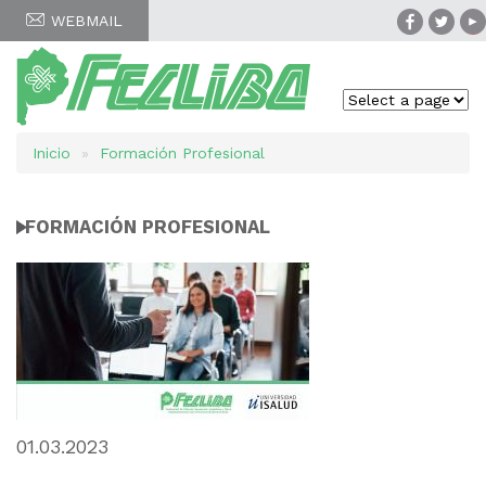
WEBMAIL
Inicio
Formación Profesional
Sobrescribir
enlaces
FORMACIÓN PROFESIONAL
de
ayuda
a
la
navegación
01.03.2023