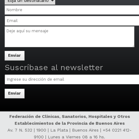
y
Nombre
Distritos
Email
Mensaje
Multiple
email
addresses
may
be
separated
Suscríbase al newsletter
by
Email
commas.
Federación de Clínicas, Sanatorios, Hospitales y Otros
Establecimientos de la Provincia de Buenos Aires
Av. 7 N. 532 | 1900 | La Plata | Buenos Aires |
+54 0221 412-
9100
| Lunes a Viernes 08 a 16 hs.