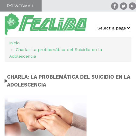
WEBMAIL
Inicio
Sobrescribir
Charla: La problemática del Suicidio en la
enlaces
Adolescencia
de
CHARLA: LA PROBLEMÁTICA DEL SUICIDIO EN LA
ayuda
ADOLESCENCIA
a
la
navegación