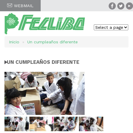
WEBMAIL
Inicio
Un cumpleaños diferente
Sobrescribir
enlaces
UN CUMPLEAÑOS DIFERENTE
de
ayuda
a
la
navegación