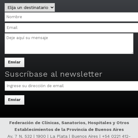
Central
y
Nombre
Distritos
Email
Mensaje
Multiple
email
addresses
may
be
separated
Suscríbase al newsletter
by
Email
commas.
Federación de Clínicas, Sanatorios, Hospitales y Otros
Establecimientos de la Provincia de Buenos Aires
Av. 7 N. 532 | 1900 | La Plata | Buenos Aires |
+54 0221 412-