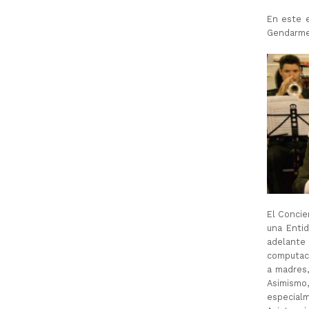
En este e
Gendarmer
El Concie
una Enti
adelante 
computac
a madres,
Asimismo,
especial