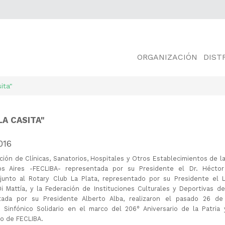
ORGANIZACIÓN
DIST
ita"
LA CASITA"
016
ción de Clínicas, Sanatorios, Hospitales y Otros Establecimientos de la
s Aires -FECLIBA- representada por su Presidente el Dr. Héctor
junto al Rotary Club La Plata, representado por su Presidente el L
i Mattía, y la Federación de Instituciones Culturales y Deportivas de
tada por su Presidente Alberto Alba, realizaron el pasado 26 d
 Sinfónico Solidario en el marco del 206° Aniversario de la Patria
io de FECLIBA.