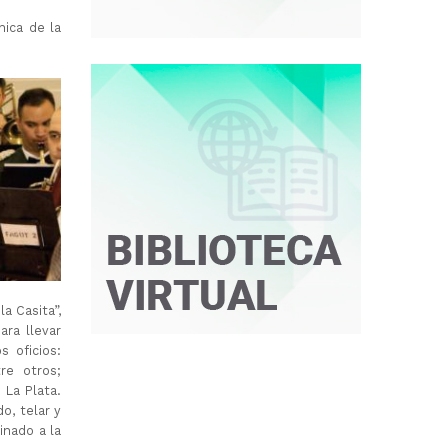
nica de la
a Casita”,
ra llevar
s oficios:
re otros;
 La Plata.
o, telar y
nado a la