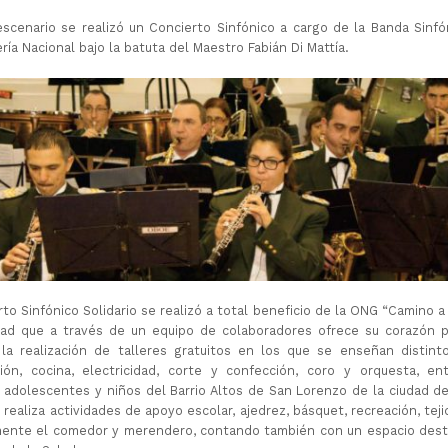
scenario se realizó un Concierto Sinfónico a cargo de la Banda Sinfó
ía Nacional bajo la batuta del Maestro Fabián Di Mattía.
rto Sinfónico Solidario se realizó a total beneficio de la ONG “Camino a l
dad que a través de un equipo de colaboradores ofrece su corazón pa
la realización de talleres gratuitos en los que se enseñan distinto
ión, cocina, electricidad, corte y confección, coro y orquesta, ent
 adolescentes y niños del Barrio Altos de San Lorenzo de la ciudad de
 realiza actividades de apoyo escolar, ajedrez, básquet, recreación, tejid
mente el comedor y merendero, contando también con un espacio desti