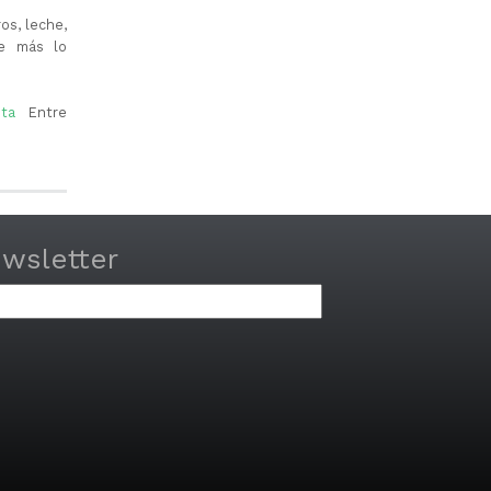
os, leche,
ue más lo
ita
Entre
ewsletter