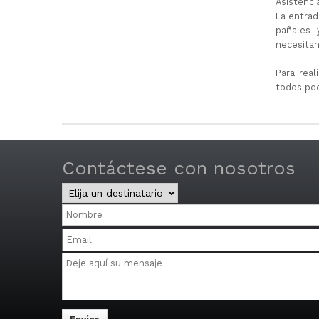
Asistenci
La entrad
pañales 
necesitan
Para real
todos po
Contáctese con nosotros
Central
y
Nombre
Distritos
Email
Mensaje
Multiple
email
addresses
may