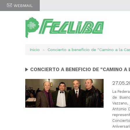
WEBMAIL
Inicio
Concierto a beneficio de "Camino a la Cas
Sobrescribir
enlaces
CONCIERTO A BENEFICIO DE "CAMINO A 
de
27.05.2
ayuda
La Federa
de Bueno
a
Vazzano, 
Antonio D
la
represen
Concierto
navegación
Aniversar