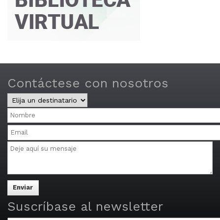
Contáctese con nosotros
Central
y
Nombre
Distritos
Email
Mensaje
Multiple
email
addresses
may
be
separated
Suscríbase al newsletter
by